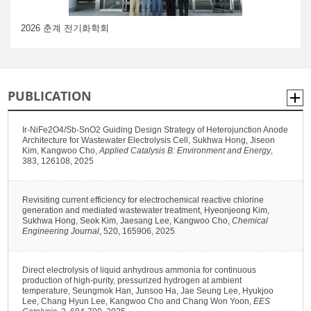
2026 춘계 전기화학회
PUBLICATION
Ir-NiFe2O4/Sb-SnO2 Guiding Design Strategy of Heterojunction Anode
Architecture for Wastewater Electrolysis Cell, Sukhwa Hong, Jiseon
Kim, Kangwoo Cho,
Applied Catalysis B: Environment and Energy
,
383, 126108, 2025
Revisiting current efficiency for electrochemical reactive chlorine
generation and mediated wastewater treatment, Hyeonjeong Kim,
Sukhwa Hong, Seok Kim, Jaesang Lee, Kangwoo Cho,
Chemical
Engineering Journal
, 520, 165906, 2025
Direct electrolysis of liquid anhydrous ammonia for continuous
production of high-purity, pressurized hydrogen at ambient
temperature, Seungmok Han, Junsoo Ha, Jae Seung Lee, Hyukjoo
Lee, Chang Hyun Lee, Kangwoo Cho and Chang Won Yoon,
EES